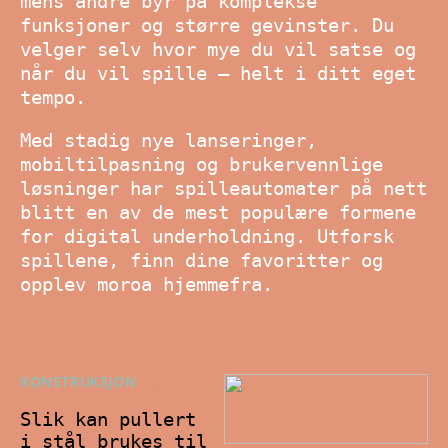
mens andre byr på komplekse
funksjoner og større gevinster. Du
velger selv hvor mye du vil satse og
når du vil spille – helt i ditt eget
tempo.
Med stadig nye lanseringer,
mobiltilpasning og brukervennlige
løsninger har spilleautomater på nett
blitt en av de mest populære formene
for digital underholdning. Utforsk
spillene, finn dine favoritter og
opplev moroa hjemmefra.
KONSTRUKSJON
13/07/20
26
Slik kan pullert
i stål brukes til