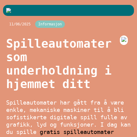
11/06/2025
Informasjon
Spilleautomater
som
underholdning i
hjemmet ditt
Spilleautomater har gått fra å være
enkle, mekaniske maskiner til å bli
sofistikerte digitale spill fulle av
grafikk, lyd og funksjoner. I dag kan
du spille
gratis spilleautomater