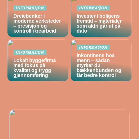
INFORMASJON
INFORMASJON
Dreiebenker i
Invester i boligens
moderne verksteder
fremtid – materialer
– presisjon og
som aldri går ut på
kontroll i trearbeid
dato
INFORMASJON
INFORMASJON
Inkontinens hos
Lokalt byggefirma
menn – sådan
med fokus på
styrker du
kvalitet og trygg
bækkenbunden og
gjennomføring
får bedre kontrol