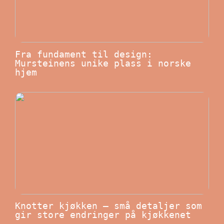
Fra fundament til design:
Mursteinens unike plass i norske
hjem
Knotter kjøkken – små detaljer som
gir store endringer på kjøkkenet