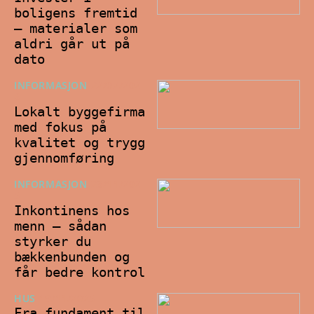
boligens fremtid
– materialer som
aldri går ut på
dato
INFORMASJON
22/02/202
6
Lokalt byggefirma
med fokus på
kvalitet og trygg
gjennomføring
INFORMASJON
23/11/202
5
Inkontinens hos
menn – sådan
styrker du
bækkenbunden og
får bedre kontrol
HUS
19/11/2025
Fra fundament til