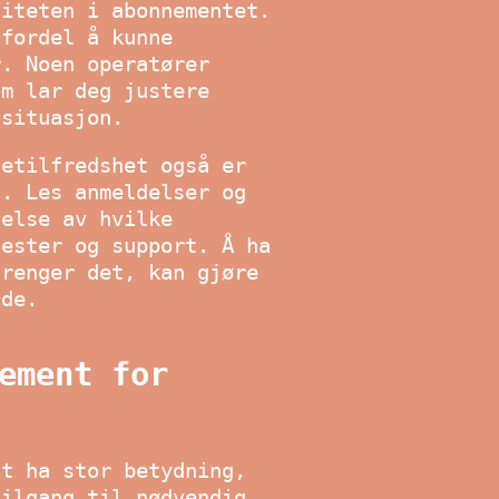
liteten i abonnementet.
 fordel å kunne
r. Noen operatører
om lar deg justere
ssituasjon.
detilfredshet også er
t. Les anmeldelser og
åelse av hvilke
nester og support. Å ha
trenger det, kan gjøre
nde.
ement for
nt ha stor betydning,
tilgang til nødvendig