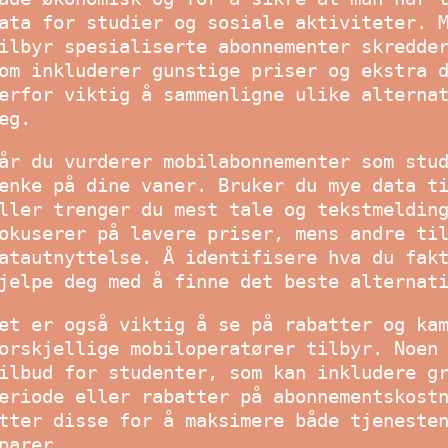
ata for studier og sosiale aktiviteter. 
ilbyr spesialiserte abonnementer skredde
om inkluderer gunstige priser og ekstra 
erfor viktig å sammenligne ulike alterna
eg.
år du vurderer mobilabonnementer som stu
enke på dine vaner. Bruker du mye data t
ller trenger du mest tale og tekstmeldin
okuserer på lavere priser, mens andre ti
atautnyttelse. Å identifisere hva du fak
jelpe deg med å finne det beste alternat
et er også viktig å se på rabatter og ka
orskjellige mobiloperatører tilbyr. Noen
ilbud for studenter, som kan inkludere g
eriode eller rabatter på abonnementskost
tter disse for å maksimere både tjeneste
parer.