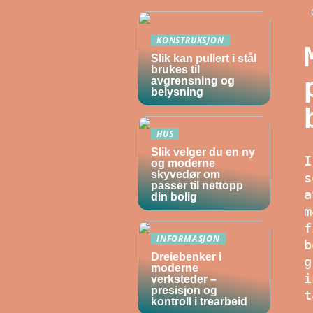
KONSTRUKSJON
Slik kan pullert i stål
brukes til
avgrensning og
belysning
HUS
Slik velger du en ny
I
og moderne
skyvedør om
s
passer til nettopp
a
din bolig
m
f
INFORMASJON
b
Dreiebenker i
g
moderne
i
verksteder –
presisjon og
t
kontroll i trearbeid