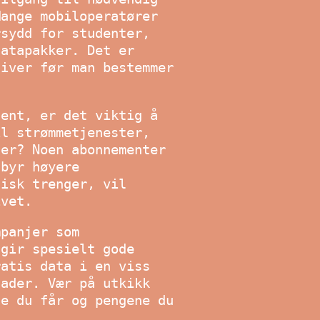
Mange mobiloperatører
rsydd for studenter,
datapakker. Det er
tiver før man bestemmer
dent, er det viktig å
il strømmetjenester,
ger? Noen abonnementer
lbyr høyere
tisk trenger, vil
ivet.
mpanjer som
 gir spesielt gode
ratis data i en viss
nader. Vær på utkikk
ne du får og pengene du