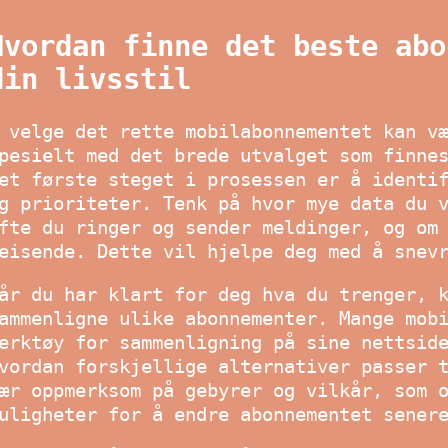
Hvordan finne det beste abo
din livsstil
 velge det rette mobilabonnementet kan v
pesielt med det brede utvalget som finne
et første steget i prosessen er å identi
g prioriteter. Tenk på hvor mye data du 
fte du ringer og sender meldinger, og om
eisende. Dette vil hjelpe deg med å snev
år du har klart for deg hva du trenger, 
ammenligne ulike abonnementer. Mange mob
erktøy for sammenligning på sine nettsid
vordan forskjellige alternativer passer 
ær oppmerksom på gebyrer og vilkår, som 
uligheter for å endre abonnementet sener