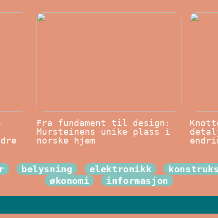
–
Fra fundament til design:
Knott
Mursteinens unike plass i
detal
edre
norske hjem
endri
r
belysning
elektronikk
konstruk
økonomi
informasjon