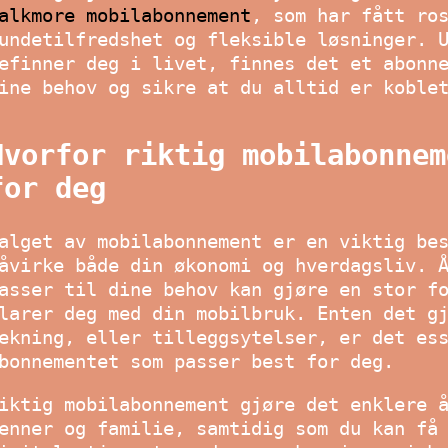
alkmore mobilabonnement
, som har fått ro
undetilfredshet og fleksible løsninger. 
efinner deg i livet, finnes det et abonn
ine behov og sikre at du alltid er koble
Hvorfor riktig mobilabonnem
for deg
alget av mobilabonnement er en viktig be
åvirke både din økonomi og hverdagsliv. 
asser til dine behov kan gjøre en stor f
larer deg med din mobilbruk. Enten det g
ekning, eller tilleggsytelser, er det es
bonnementet som passer best for deg.
iktig mobilabonnement gjøre det enklere 
enner og familie, samtidig som du kan få