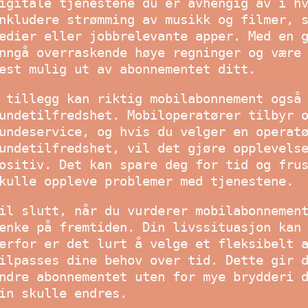
igitale tjenestene du er avhengig av i h
nkludere strømming av musikk og filmer, 
edier eller jobbrelevante apper. Med en 
nngå overraskende høye regninger og være
est mulig ut av abonnementet ditt.
 tillegg kan riktig mobilabonnement også
undetilfredshet. Mobiloperatører tilbyr 
undeservice, og hvis du velger en operat
undetilfredshet, vil det gjøre opplevels
ositiv. Det kan spare deg for tid og fru
kulle oppleve problemer med tjenestene.
il slutt, når du vurderer mobilabonnemen
enke på fremtiden. Din livssituasjon kan
erfor er det lurt å velge et fleksibelt 
ilpasses dine behov over tid. Dette gir 
ndre abonnementet uten for mye brydderi 
in skulle endres.