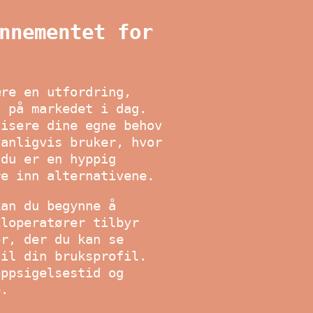
nnementet for
ære en utfordring,
s på markedet i dag.
fisere dine egne behov
vanligvis bruker, hvor
 du er en hyppig
re inn alternativene.
kan du begynne å
iloperatører tilbyr
er, der du kan se
til din bruksprofil.
oppsigelsestid og
e.