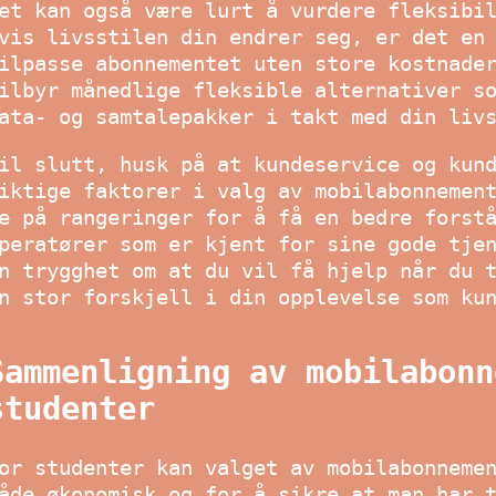
et kan også være lurt å vurdere fleksibi
vis livsstilen din endrer seg, er det en
ilpasse abonnementet uten store kostnade
ilbyr månedlige fleksible alternativer s
ata- og samtalepakker i takt med din liv
il slutt, husk på at kundeservice og kun
iktige faktorer i valg av mobilabonnemen
e på rangeringer for å få en bedre forst
peratører som er kjent for sine gode tje
n trygghet om at du vil få hjelp når du 
n stor forskjell i din opplevelse som ku
Sammenligning av mobilabonn
studenter
or studenter kan valget av mobilabonneme
åde økonomisk og for å sikre at man har 