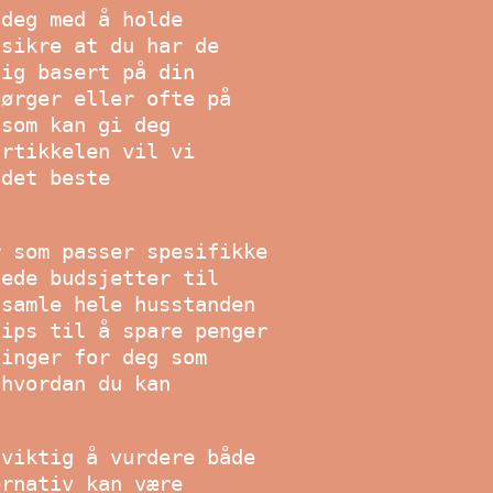
 deg med å holde
 sikre at du har de
lig basert på din
sørger eller ofte på
 som kan gi deg
artikkelen vil vi
 det beste
r som passer spesifikke
sede budsjetter til
 samle hele husstanden
tips til å spare penger
ninger for deg som
 hvordan du kan
 viktig å vurdere både
ernativ kan være