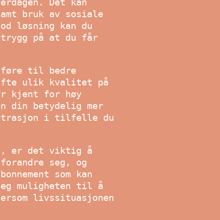
verdagen. Det kan
samt bruk av sosiale
god løsning kan du
 trygg på at du får
 føre til bedre
ofte ulik kvalitet på
ør kjent for høy
en din betydelig mer
strasjon i tilfelle du
t, er det viktig å
 forandre seg, og
abonnement som kan
deg muligheten til å
dersom livssituasjonen