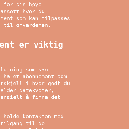
s for sin høye
Uansett hvor du
ement som kan tilpasses
t til omverdenen.
ent er viktig
slutning som kan
Å ha et abonnement som
orskjell i hvor godt du
jelder datakvoter,
sensielt å finne det
å holde kontakten med
 tilgang til de