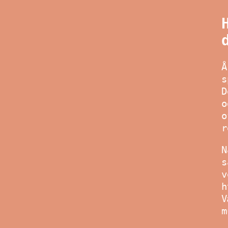
Å
s
D
o
o
r
N
s
v
h
V
m