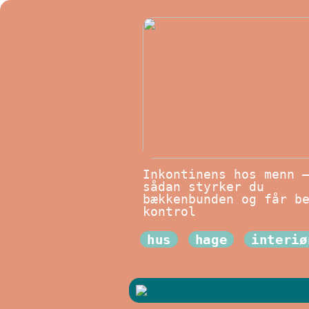
Inkontinens hos menn 
sådan styrker du
bækkenbunden og får b
kontrol
hus
hage
interiø