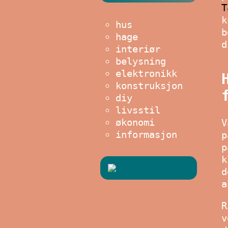
T
k
hus
b
hage
d
interiør
belysning
elektronikk
konstruksjon
diy
livsstil
økonomi
V
informasjon
p
p
k
d
a
R
v