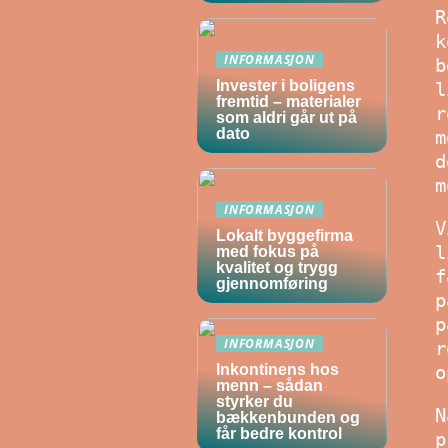
R
k
INFORMASJON
b
Invester i boligens
l
fremtid – materialer
r
som aldri går ut på
dato
m
d
m
INFORMASJON
V
Lokalt byggefirma
l
med fokus på
kvalitet og trygg
f
gjennomføring
p
p
INFORMASJON
r
o
Inkontinens hos
menn – sådan
styrker du
N
bækkenbunden og
får bedre kontrol
p