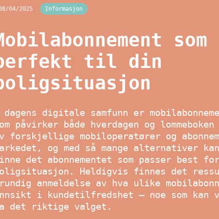
08/04/2025
Informasjon
Mobilabonnement som 
perfekt til din
boligsituasjon
 dagens digitale samfunn er mobilabonnem
om påvirker både hverdagen og lommeboken
v forskjellige mobiloperatører og abonne
arkedet, og med så mange alternativer ka
inne det abonnementet som passer best fo
oligsituasjon. Heldigvis finnes det ress
rundig anmeldelse av hva ulike mobilabon
nnsikt i kundetilfredshet — noe som kan 
a det riktige valget.