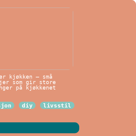
er kjøkken – små
jer som gir store
nger på kjøkkenet
sjon
diy
livsstil