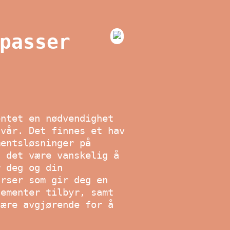
passer
entet en nødvendighet
 vår. Det finnes et hav
mentsløsninger på
n det være vanskelig å
r deg og din
urser som gir deg en
nementer tilbyr, samt
være avgjørende for å