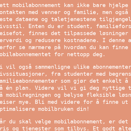
ett mobilabonnement kan ikke bare hjelpe
ontakten med venner og familie, men også
este dataene og taletjenestene tilgjenge
ivsstil. Enten du er student, familiefor
eisefot, finnes det tilpassede løsninger
erverdi og redusere kostnadene. I denne 
erfor se nærmere på hvordan du kan finne
obilabonnementet for nettopp deg.
i vil også sammenligne ulike abonnemente
ivssituasjoner, fra studenter med begren
amilieabonnementer som gjør det enkelt å
å én plan. Videre vil vi gi deg nyttige 
å mobilregningen og belyse fleksible løs
eiser mye. Bli med videre for å finne ut
ptimalisere mobilbruken din!
år du skal velge mobilabonnement, er det
ris og tjenester som tilbys. Et godt alt