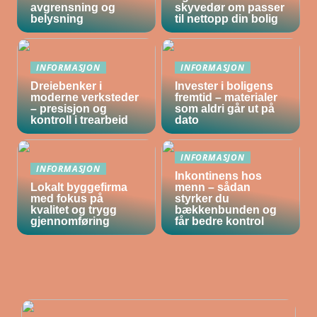
avgrensning og
skyvedør om passer
belysning
til nettopp din bolig
INFORMASJON
INFORMASJON
Dreiebenker i
Invester i boligens
moderne verksteder
fremtid – materialer
– presisjon og
som aldri går ut på
kontroll i trearbeid
dato
INFORMASJON
INFORMASJON
Inkontinens hos
Lokalt byggefirma
menn – sådan
med fokus på
styrker du
kvalitet og trygg
bækkenbunden og
gjennomføring
får bedre kontrol