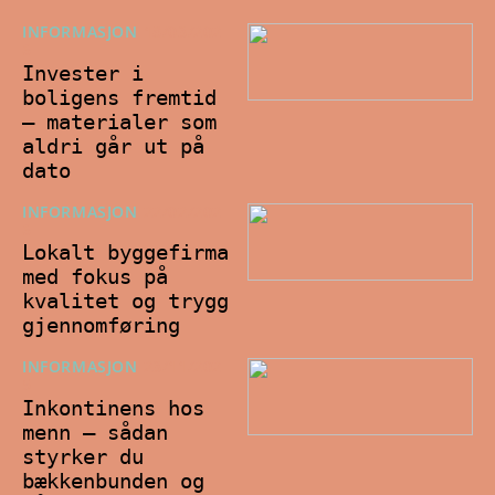
INFORMASJON
18/03/202
6
Invester i
boligens fremtid
– materialer som
aldri går ut på
dato
INFORMASJON
22/02/202
6
Lokalt byggefirma
med fokus på
kvalitet og trygg
gjennomføring
INFORMASJON
23/11/202
5
Inkontinens hos
menn – sådan
styrker du
bækkenbunden og