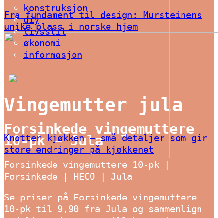
konstruksjon
Fra fundament til design: Mursteinens
diy
unike plass i norske hjem
livsstil
økonomi
informasjon
Vingemutter jula
Forsinkede vingemuttere
Knotter kjøkken – små detaljer som gir
10-pk – Jula
store endringer på kjøkkenet
Forsinkede vingemuttere 10-pk |
Forsinkede | HECO | Jula
Se priser på Forsinkede vingemuttere
10-pk til 9,90 fra Jula og sammenlign