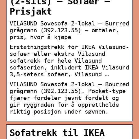
(2-sits) – Sofaer –
Prisjakt
VILASUND Sovesofa 2-lokal – Burrred
grågrønn (392.123.55) – omtaler,
pris, hvor å kjøpe
Erstatningstrekk for IKEA Vilasund-
sofaer eller ekstra Vilasund
sofatrekk for hele Vilasund
sofaserien, inkludert IKEA Vilasund
3,5-seters sofaer, Vilasund …
VILASUND Sovesofa 2-lokal – Bourred
grågrønn (392.123.55). Pocket-type
fjærer fordeler jevnt fordelt og
gir ryggraden for å opprettholde
riktig posisjon under søvnen.
Sofatrekk til IKEA