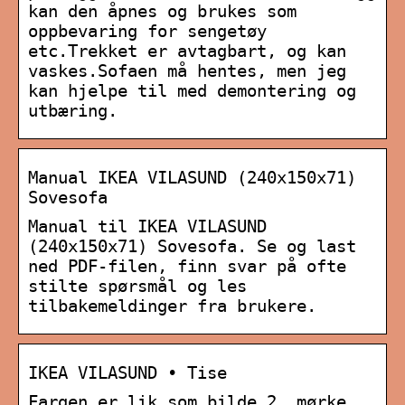
kan den åpnes og brukes som
oppbevaring for sengetøy
etc.Trekket er avtagbart, og kan
vaskes.Sofaen må hentes, men jeg
kan hjelpe til med demontering og
utbæring.
Manual IKEA VILASUND (240x150x71)
Sovesofa
Manual til IKEA VILASUND
(240x150x71) Sovesofa. Se og last
ned PDF-filen, finn svar på ofte
stilte spørsmål og les
tilbakemeldinger fra brukere.
IKEA VILASUND • Tise
Fargen er lik som bilde 2, mørke