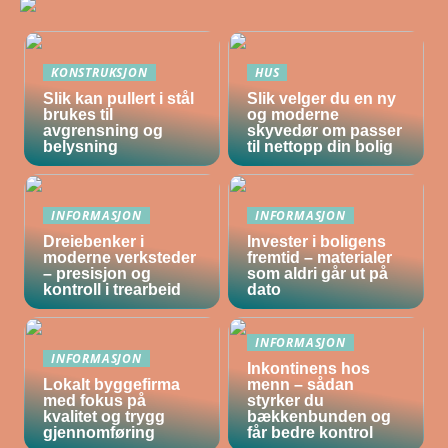
KONSTRUKSJON
HUS
Slik kan pullert i stål
Slik velger du en ny
brukes til
og moderne
avgrensning og
skyvedør om passer
belysning
til nettopp din bolig
INFORMASJON
INFORMASJON
Dreiebenker i
Invester i boligens
moderne verksteder
fremtid – materialer
– presisjon og
som aldri går ut på
kontroll i trearbeid
dato
INFORMASJON
INFORMASJON
Inkontinens hos
Lokalt byggefirma
menn – sådan
med fokus på
styrker du
kvalitet og trygg
bækkenbunden og
gjennomføring
får bedre kontrol