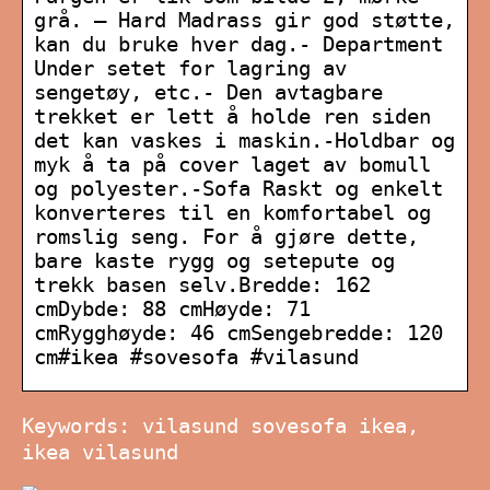
grå. – Hard Madrass gir god støtte,
kan du bruke hver dag.- Department
Under setet for lagring av
sengetøy, etc.- Den avtagbare
trekket er lett å holde ren siden
det kan vaskes i maskin.-Holdbar og
myk å ta på cover laget av bomull
og polyester.-Sofa Raskt og enkelt
konverteres til en komfortabel og
romslig seng. For å gjøre dette,
bare kaste rygg og setepute og
trekk basen selv.Bredde: 162
cmDybde: 88 cmHøyde: 71
cmRygghøyde: 46 cmSengebredde: 120
cm#ikea #sovesofa #vilasund
Keywords: vilasund sovesofa ikea,
ikea vilasund