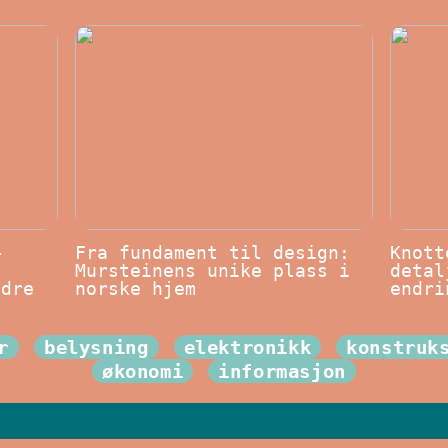
–
Fra fundament til design:
Knott
Mursteinens unike plass i
detal
edre
norske hjem
endri
r
belysning
elektronikk
konstruk
økonomi
informasjon