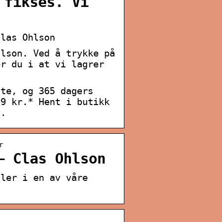
 fikses. Vi
Clas Ohlson
hlson. Ved å trykke på
er du i at vi lagrer
ute, og 365 dagers
99 kr.* Hent i butikk
s.
r
– Clas Ohlson
ller i en av våre