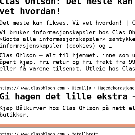
Clas Ohlson: Det meste kan
vet hvordan!
Det meste kan fikses. Vi vet hvordan! | 
Vi bruker informasjonskapsler hos Clas O
«Godta alle informasjonskapsler» samtykk
informasjonskapsler (cookies) og …
Clas Ohlson – alt til hjemmet, inne som 
åpent kjøp. Fri retur og fri frakt fra 9
eller få varene tilsendt. Utleie hos Cla
https:// www.clasohlson.com › Utemiljø › Hagedekorasjone
Gi hagen det lille ekstra 
Kjøp Bålkurver hos Clas Ohlson på nett e
butikker.
https:// www.clasohlson.com › Metallbrett,