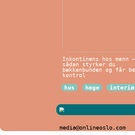
Inkontinens hos menn 
sådan styrker du
bækkenbunden og får b
kontrol
hus
hage
interiø
media@onlineoslo.com