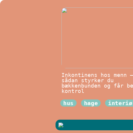
Inkontinens hos menn 
sådan styrker du
bækkenbunden og får b
kontrol
hus
hage
interiø