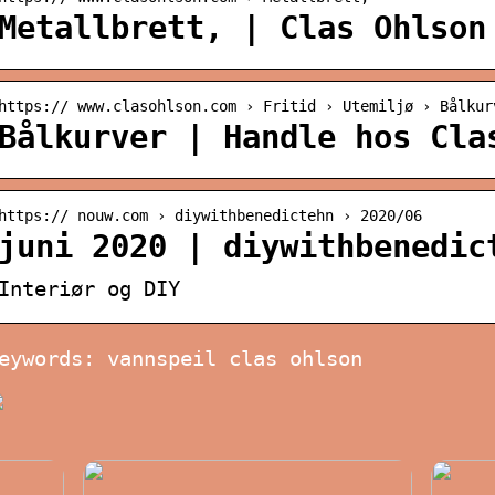
Metallbrett, | Clas Ohlson
https:// www.clasohlson.com › Fritid › Utemiljø › Bålkur
Bålkurver | Handle hos Cla
https:// nouw.com › diywithbenedictehn › 2020/06
juni 2020 | diywithbenedic
Interiør og DIY
eywords: vannspeil clas ohlson