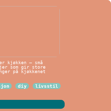
er kjøkken – små
jer som gir store
nger på kjøkkenet
sjon
diy
livsstil