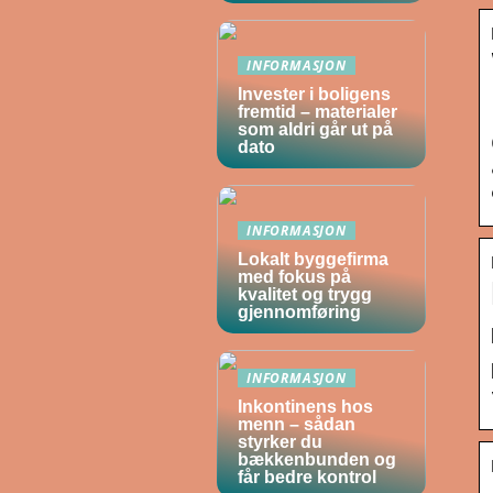
INFORMASJON
Invester i boligens
fremtid – materialer
som aldri går ut på
dato
INFORMASJON
Lokalt byggefirma
med fokus på
kvalitet og trygg
gjennomføring
INFORMASJON
Inkontinens hos
menn – sådan
styrker du
bækkenbunden og
får bedre kontrol