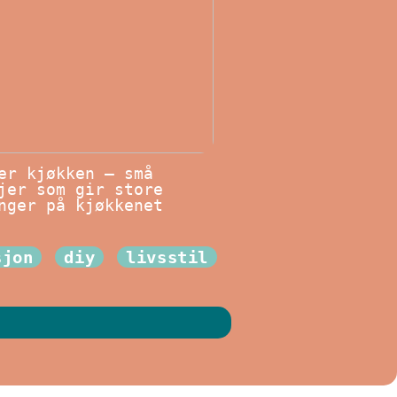
er kjøkken – små
jer som gir store
nger på kjøkkenet
sjon
diy
livsstil