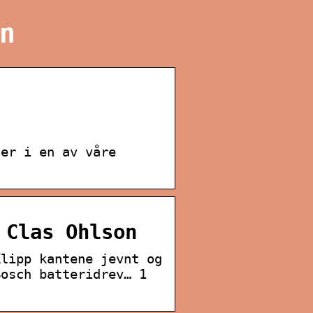
n
ler i en av våre
 Clas Ohlson
Klipp kantene jevnt og
Bosch batteridrev… 1