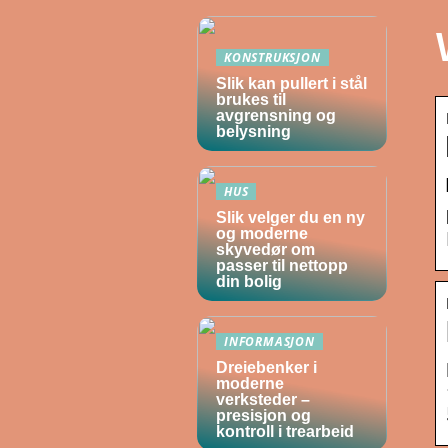
KONSTRUKSJON
Slik kan pullert i stål
brukes til
avgrensning og
belysning
HUS
Slik velger du en ny
og moderne
skyvedør om
passer til nettopp
din bolig
INFORMASJON
Dreiebenker i
moderne
verksteder –
presisjon og
kontroll i trearbeid