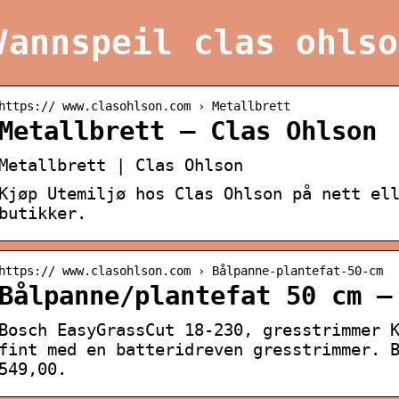
Vannspeil clas ohlso
https:// www.clasohlson.com › Metallbrett
Metallbrett – Clas Ohlson
Metallbrett | Clas Ohlson
Kjøp Utemiljø hos Clas Ohlson på nett el
butikker.
https:// www.clasohlson.com › Bålpanne-plantefat-50-cm
Bålpanne/plantefat 50 cm –
Bosch EasyGrassCut 18-230, gresstrimmer 
fint med en batteridreven gresstrimmer. 
549,00.