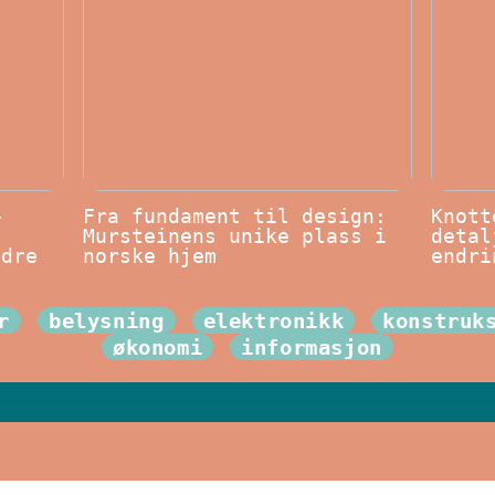
–
Fra fundament til design:
Knott
Mursteinens unike plass i
detal
edre
norske hjem
endri
r
belysning
elektronikk
konstruk
økonomi
informasjon