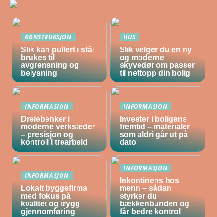
KONSTRUKSJON
HUS
Slik kan pullert i stål
Slik velger du en ny
brukes til
og moderne
avgrensning og
skyvedør om passer
belysning
til nettopp din bolig
INFORMASJON
INFORMASJON
Dreiebenker i
Invester i boligens
moderne verksteder
fremtid – materialer
– presisjon og
som aldri går ut på
kontroll i trearbeid
dato
INFORMASJON
INFORMASJON
Inkontinens hos
Lokalt byggefirma
menn – sådan
med fokus på
styrker du
kvalitet og trygg
bækkenbunden og
gjennomføring
får bedre kontrol