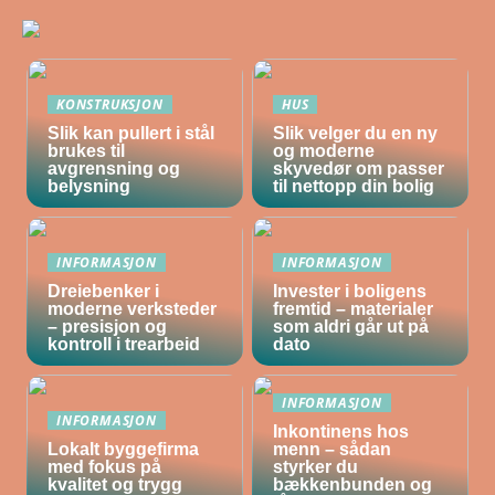
KONSTRUKSJON
HUS
Slik kan pullert i stål
Slik velger du en ny
brukes til
og moderne
avgrensning og
skyvedør om passer
belysning
til nettopp din bolig
INFORMASJON
INFORMASJON
Dreiebenker i
Invester i boligens
moderne verksteder
fremtid – materialer
– presisjon og
som aldri går ut på
kontroll i trearbeid
dato
INFORMASJON
INFORMASJON
Inkontinens hos
Lokalt byggefirma
menn – sådan
med fokus på
styrker du
kvalitet og trygg
bækkenbunden og