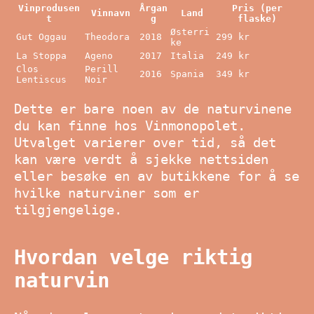
Vinprodusen
Årgan
Pris (per
Vinnavn
Land
t
g
flaske)
Østerri
Gut Oggau
Theodora
2018
299 kr
ke
La Stoppa
Ageno
2017
Italia
249 kr
Clos
Perill
2016
Spania
349 kr
Lentiscus
Noir
Dette er bare noen av de naturvinene
du kan finne hos Vinmonopolet.
Utvalget varierer over tid, så det
kan være verdt å sjekke nettsiden
eller besøke en av butikkene for å se
hvilke naturviner som er
tilgjengelige.
Hvordan velge riktig
naturvin