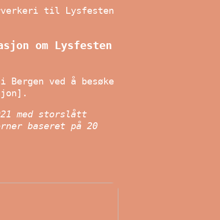
rverkeri til Lysfesten
asjon om Lysfesten
 i Bergen ved å besøke
sjon].
021 med storslått
rner baseret på
20