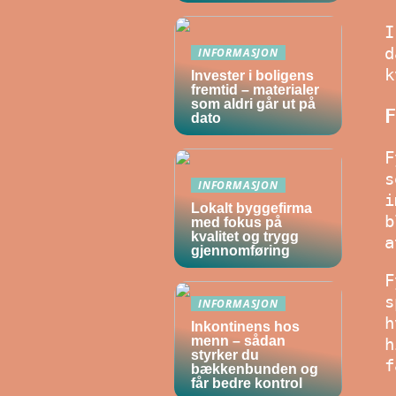
I
d
INFORMASJON
k
Invester i boligens
fremtid – materialer
som aldri går ut på
F
dato
F
s
INFORMASJON
i
Lokalt byggefirma
b
med fokus på
kvalitet og trygg
a
gjennomføring
F
s
INFORMASJON
h
Inkontinens hos
menn – sådan
h
styrker du
f
bækkenbunden og
får bedre kontrol