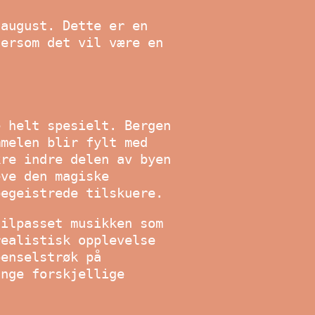
 august. Dette er en
tersom det vil være en
e helt spesielt. Bergen
mmelen blir fylt med
kre indre delen av byen
eve den magiske
begeistrede tilskuere.
tilpasset musikken som
realistisk opplevelse
penselstrøk på
ange forskjellige