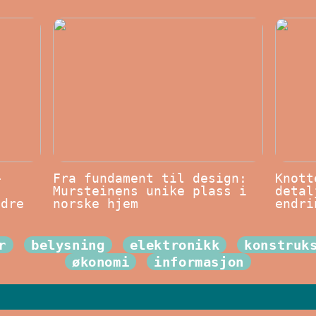
–
Fra fundament til design:
Knott
Mursteinens unike plass i
detal
edre
norske hjem
endri
r
belysning
elektronikk
konstruk
økonomi
informasjon