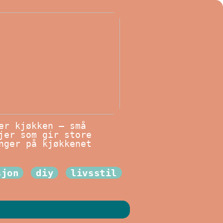
er kjøkken – små
jer som gir store
nger på kjøkkenet
sjon
diy
livsstil