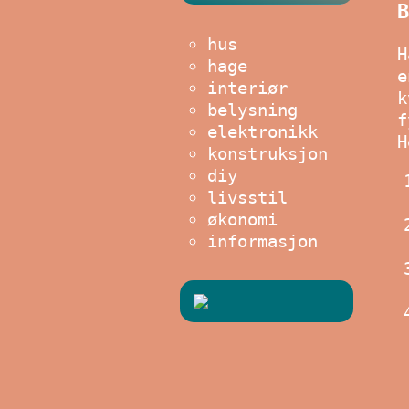
B
hus
H
hage
e
interiør
k
belysning
f
elektronikk
H
konstruksjon
diy
livsstil
økonomi
informasjon