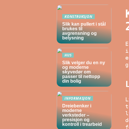
KONSTRUKSJON
Slik kan pullert i stål
brukes til
avgrensning og
belysning
E
i
HUS
e
Slik velger du en ny
g
og moderne
skyvedør om
passer til nettopp
din bolig
INFORMASJON
L
t
Dreiebenker i
moderne
l
verksteder –
d
presisjon og
kontroll i trearbeid
f