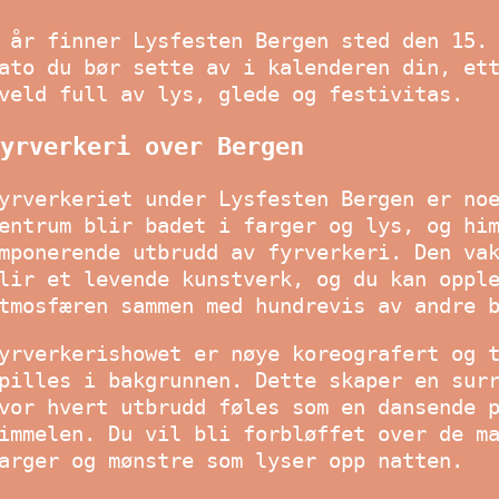
 år finner Lysfesten Bergen sted den 15.
ato du bør sette av i kalenderen din, et
veld full av lys, glede og festivitas.
yrverkeri over Bergen
yrverkeriet under Lysfesten Bergen er no
entrum blir badet i farger og lys, og hi
mponerende utbrudd av fyrverkeri. Den va
lir et levende kunstverk, og du kan oppl
tmosfæren sammen med hundrevis av andre 
yrverkerishowet er nøye koreografert og 
pilles i bakgrunnen. Dette skaper en sur
vor hvert utbrudd føles som en dansende 
immelen. Du vil bli forbløffet over de m
arger og mønstre som lyser opp natten.