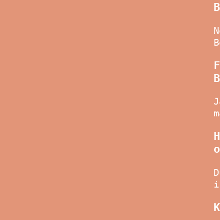
B
N
B
F
B
J
m
H
o
D
i
K