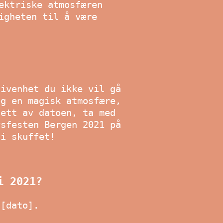
ektriske atmosfæren
igheten til å være
givenhet du ikke vil gå
og en magisk atmosfære,
sett av datoen, ta med
ysfesten Bergen 2021 på
li skuffet!
i 2021?
 [dato].