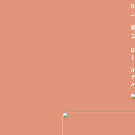
N
i
H
i
D
[
A
f
a