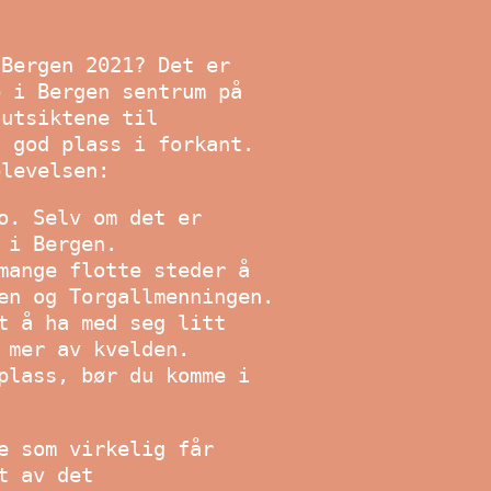
 Bergen 2021? Det er
p i Bergen sentrum på
 utsiktene til
n god plass i forkant.
plevelsen:
o. Selv om det er
 i Bergen.
mange flotte steder å
en og Torgallmenningen.
t å ha med seg litt
 mer av kvelden.
plass, bør du komme i
e som virkelig får
t av det