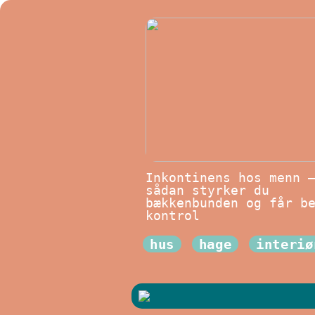
Inkontinens hos menn 
sådan styrker du
bækkenbunden og får b
kontrol
hus
hage
interiø