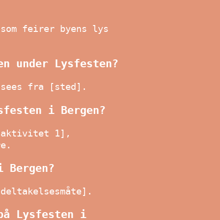
 som feirer byens lys
en under Lysfesten?
 sees fra [sted].
sfesten i Bergen?
[aktivitet 1],
re.
i Bergen?
[deltakelsesmåte].
på Lysfesten i