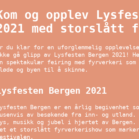
Kom og opplev Lysfes
2021 med storslått f
r du klar for en uforglemmelig opplevels
kke gå glipp av Lysfesten Bergen 2021! H
n spektakulær feiring med fyrverkeri som
løde og byen til å skinne.
Lysfesten Bergen 2021
ysfesten Bergen er en årlig begivenhet s
usenvis av besøkende fra inn- og utland.
ys, musikk og jubel i hjertet av Bergen.
et et storslått fyrverkerishow som marke
estivalen.