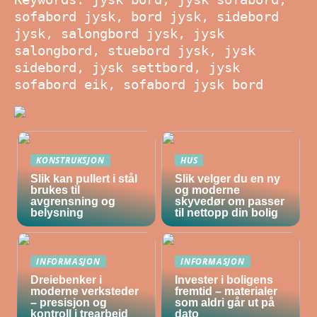
sofabord jysk, bord jysk, sidebord
jysk, salongbord jysk, jysk
salongbord, stuebord jysk, jysk
sidebord, jysk settbord, jysk
sofabord eik, sofabord jysk bord
KONSTRUKSJON
HUS
Slik kan pullert i stål
Slik velger du en ny
brukes til
og moderne
avgrensning og
skyvedør om passer
belysning
til nettopp din bolig
INFORMASJON
INFORMASJON
Dreiebenker i
Invester i boligens
moderne verksteder
fremtid – materialer
– presisjon og
som aldri går ut på
kontroll i trearbeid
dato