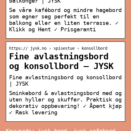
balkonger | JYSK
Se våre kafébord og mindre hagebord
som egner seg perfekt til en
balkong eller en liten terrasse. ✓
Klikk og Hent ✓ Prisgaranti
https:// jysk.no › spisestue › konsollbord
Fine avlastningsbord
og konsollbord – JYSK
Fine avlastningsbord og konsollbord
| JYSK
Sminkebord & avlastningsbord med og
uten hyller og skuffer. Praktisk og
dekorativ oppbevaring! ✓ Åpent kjøp
✓ Rask levering
Keywords: jysk bord, jysk sofabord,