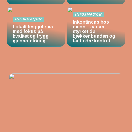
INFORMASJON
INFORMASJON
Inkontinens hos
Lokalt byggefirma
menn – sådan
med fokus på
styrker du
kvalitet og trygg
bækkenbunden og
gjennomføring
får bedre kontrol