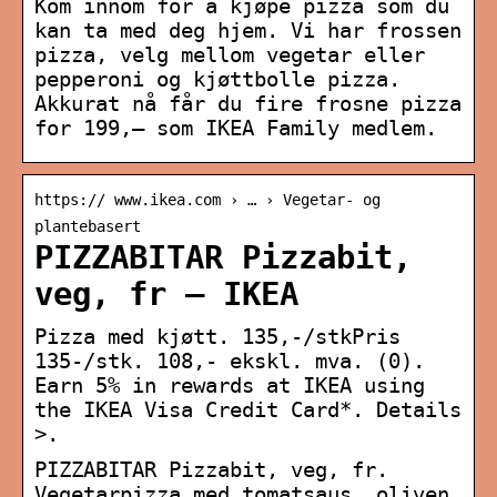
Kom innom for å kjøpe pizza som du
kan ta med deg hjem. Vi har frossen
pizza, velg mellom vegetar eller
pepperoni og kjøttbolle pizza.
Akkurat nå får du fire frosne pizza
for 199,– som IKEA Family medlem.
https:// www.ikea.com › … › Vegetar- og
plantebasert
PIZZABITAR Pizzabit,
veg, fr – IKEA
Pizza med kjøtt. 135,-/stkPris
135-/stk. 108,- ekskl. mva. (0).
Earn 5% in rewards at IKEA using
the IKEA Visa Credit Card*. Details
>.
PIZZABITAR Pizzabit, veg, fr.
Vegetarpizza med tomatsaus, oliven,