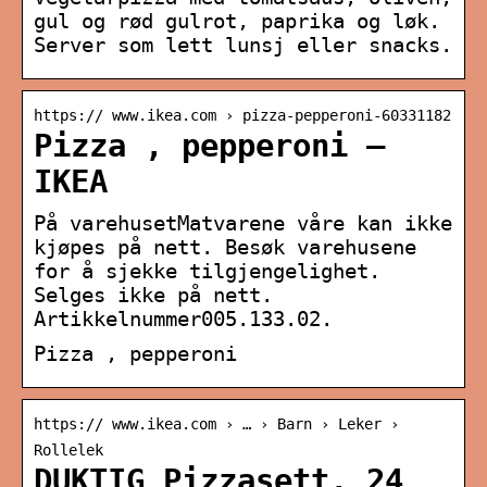
gul og rød gulrot, paprika og løk.
Server som lett lunsj eller snacks.
https:// www.ikea.com › pizza-pepperoni-60331182
Pizza , pepperoni –
IKEA
På varehusetMatvarene våre kan ikke
kjøpes på nett. Besøk varehusene
for å sjekke tilgjengelighet.
Selges ikke på nett.
Artikkelnummer005.133.02.
Pizza , pepperoni
https:// www.ikea.com › … › Barn › Leker ›
Rollelek
DUKTIG Pizzasett, 24