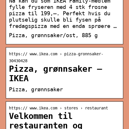
Nå kan du som IKEA Family-medlem
fylle fryseren med 4 stk frosne
pizza til 199,–. Perfekt hvis du
plutselig skulle bli fysen på
fredagspizza med en enda sprøere …
Pizza, grønnsaker/ost, 885 g
https:// www.ikea.com › pizza-gronnsaker-
30430428
Pizza, grønnsaker –
IKEA
Pizza, grønnsaker
https:// www.ikea.com › stores › restaurant
Velkommen til
restauranten og