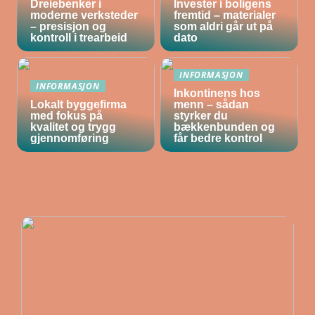
Dreiebenker i
Invester i boligens
moderne verksteder
fremtid – materialer
– presisjon og
som aldri går ut på
kontroll i trearbeid
dato
INFORMASJON
INFORMASJON
Inkontinens hos
Lokalt byggefirma
menn – sådan
med fokus på
styrker du
kvalitet og trygg
bækkenbunden og
gjennomføring
får bedre kontrol