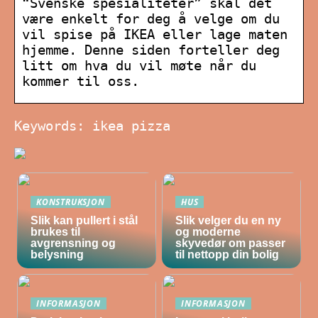
“Svenske spesialiteter” skal det
være enkelt for deg å velge om du
vil spise på IKEA eller lage maten
hjemme. Denne siden forteller deg
litt om hva du vil møte når du
kommer til oss.
Keywords: ikea pizza
KONSTRUKSJON
HUS
Slik kan pullert i stål
Slik velger du en ny
brukes til
og moderne
avgrensning og
skyvedør om passer
belysning
til nettopp din bolig
INFORMASJON
INFORMASJON