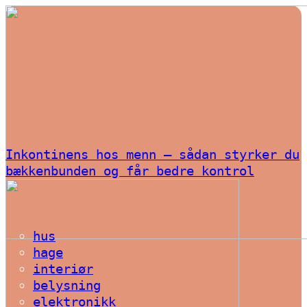
Inkontinens hos menn – sådan styrker du
bækkenbunden og får bedre kontrol
hus
hage
interiør
belysning
elektronikk