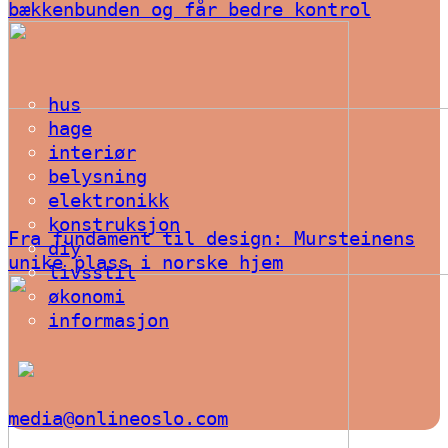
bækkenbunden og får bedre kontrol
hus
hage
interiør
belysning
elektronikk
konstruksjon
Fra fundament til design: Mursteinens
diy
unike plass i norske hjem
livsstil
økonomi
informasjon
media@onlineoslo.com