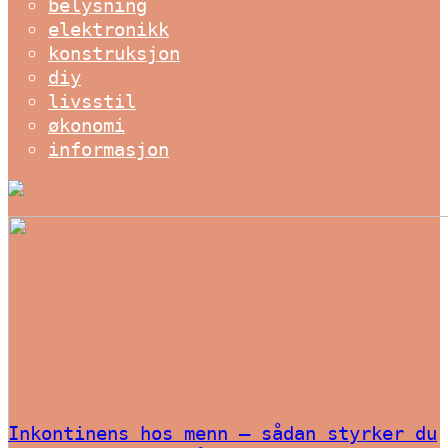
belysning
elektronikk
konstruksjon
diy
livsstil
økonomi
informasjon
Inkontinens hos menn – sådan styrker du