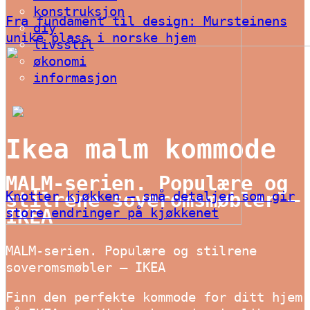
konstruksjon
Fra fundament til design: Mursteinens
diy
unike plass i norske hjem
livsstil
økonomi
informasjon
Ikea malm kommode
MALM-serien. Populære og
Knotter kjøkken – små detaljer som gir
stilrene soveromsmøbler –
store endringer på kjøkkenet
IKEA
MALM-serien. Populære og stilrene
soveromsmøbler – IKEA
Finn den perfekte kommode for ditt hjem