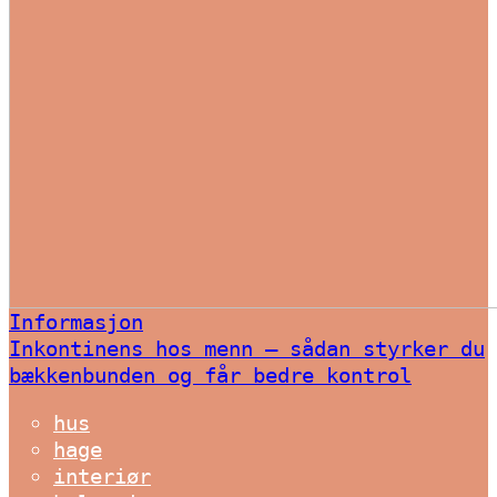
Informasjon
Inkontinens hos menn – sådan styrker du
bækkenbunden og får bedre kontrol
hus
hage
interiør