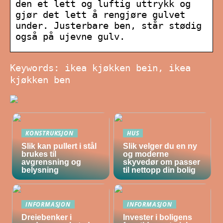
den et lett og luftig uttrykk og
gjør det lett å rengjøre gulvet
under. Justerbare ben, står stødig
også på ujevne gulv.
Keywords: ikea kjøkken bein, ikea
kjøkken ben
KONSTRUKSJON
HUS
Slik kan pullert i stål
Slik velger du en ny
brukes til
og moderne
avgrensning og
skyvedør om passer
belysning
til nettopp din bolig
INFORMASJON
INFORMASJON
Dreiebenker i
Invester i boligens