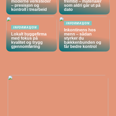
moderne verksteder
fremtid – materialer
– presisjon og
som aldri går ut på
kontroll i trearbeid
dato
INFORMASJON
INFORMASJON
Inkontinens hos
Lokalt byggefirma
menn – sådan
med fokus på
styrker du
kvalitet og trygg
bækkenbunden og
gjennomføring
får bedre kontrol