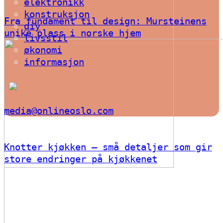
elektronikk
konstruksjon
Fra fundament til design: Mursteinens
diy
unike plass i norske hjem
livsstil
økonomi
informasjon
media@onlineoslo.com
Knotter kjøkken – små detaljer som gir
store endringer på kjøkkenet