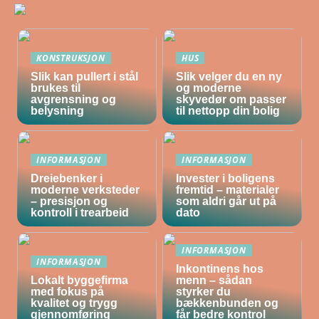
KONSTRUKSJON
HUS
Slik kan pullert i stål
Slik velger du en ny
brukes til
og moderne
avgrensning og
skyvedør om passer
belysning
til nettopp din bolig
INFORMASJON
INFORMASJON
Dreiebenker i
Invester i boligens
moderne verksteder
fremtid – materialer
– presisjon og
som aldri går ut på
kontroll i trearbeid
dato
INFORMASJON
INFORMASJON
Inkontinens hos
Lokalt byggefirma
menn – sådan
med fokus på
styrker du
kvalitet og trygg
bækkenbunden og
gjennomføring
får bedre kontrol