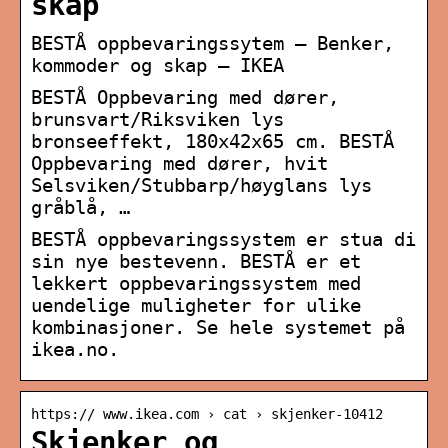
skap
BESTÅ oppbevaringssytem – Benker,
kommoder og skap – IKEA
BESTÅ Oppbevaring med dører,
brunsvart/Riksviken lys
bronseeffekt, 180x42x65 cm. BESTÅ
Oppbevaring med dører, hvit
Selsviken/Stubbarp/høyglans lys
gråblå, …
BESTÅ oppbevaringssystem er stua di
sin nye bestevenn. BESTÅ er et
lekkert oppbevaringssystem med
uendelige muligheter for ulike
kombinasjoner. Se hele systemet på
ikea.no.
https:// www.ikea.com › cat › skjenker-10412
Skjenker og