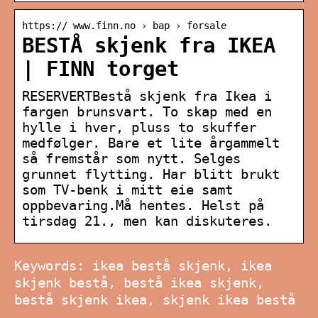
https:// www.finn.no › bap › forsale
BESTÅ skjenk fra IKEA
| FINN torget
RESERVERTBestå skjenk fra Ikea i
fargen brunsvart. To skap med en
hylle i hver, pluss to skuffer
medfølger. Bare et lite årgammelt
så fremstår som nytt. Selges
grunnet flytting. Har blitt brukt
som TV-benk i mitt eie samt
oppbevaring.Må hentes. Helst på
tirsdag 21., men kan diskuteres.
Keywords: ikea bestå skjenk, ikea
skjenk bestå, bestå ikea skjenk,
bestå skjenk ikea, skjenk ikea bestå