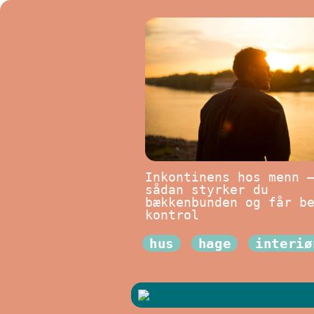
Inkontinens hos menn 
sådan styrker du
bækkenbunden og får b
kontrol
hus
hage
interiø