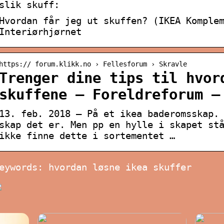
slik skuff:
Hvordan får jeg ut skuffen? (IKEA Komple
Interiørhjørnet
https:// forum.klikk.no › Fellesforum › Skravle
Trenger dine tips til hvor
skuffene – Foreldreforum –
13. feb. 2018 — På et ikea baderomsskap.
skap det er. Men pp en hylle i skapet st
ikke finne dette i sortementet …
eywords: hvordan løsne ikea skuffer