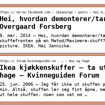
https:// nb-no.facebook.com › ikeanorge › posts › hei-h…
Hei, hvordan demonterer/ta
Overgaard Forsberg
9. mar. 2014 — Hei, hvordan demonterer/t
skuffefronten på en Metod/Maximera-skuff
picture. IKEA. Hai Jannicke.
https:// forum.kvinneguiden.no › … › Hus og hage
Ikea kjøkkenskuffer – ta u
hage – Kvinneguiden Forum
25. jun. 2006 — Jeg får ikke ut skuffen 
min. Altså, skuffen lar seg fint åpne, m
ut hele skuffen. noen som vet om …