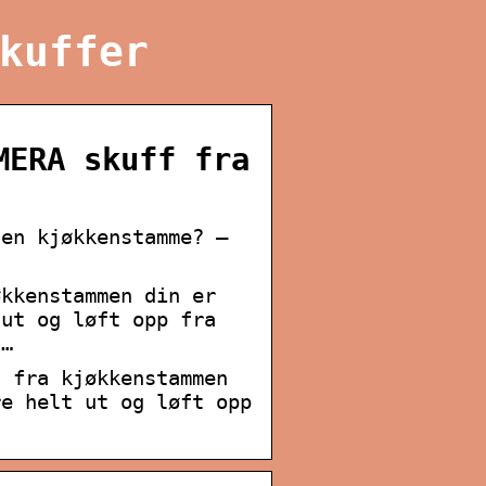
kuffer
MERA skuff fra
 en kjøkkenstamme? –
økkenstammen din er
 ut og løft opp fra
 …
f fra kjøkkenstammen
re helt ut og løft opp