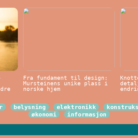
–
Fra fundament til design:
Knott
Mursteinens unike plass i
detal
edre
norske hjem
endri
r
belysning
elektronikk
konstruk
økonomi
informasjon