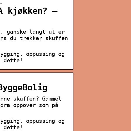
…
A kjøkken? –
e, ganske langt ut er
ens du trekker skuffen
bygging, oppussing og
d dette!
ByggeBolig
enne skuffen? Gammel
 dra oppover som på
bygging, oppussing og
d dette!