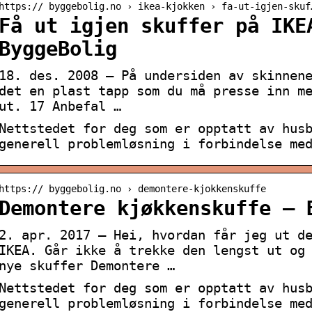
https:// byggebolig.no › ikea-kjokken › fa-ut-igjen-skuf
Få ut igjen skuffer på IKE
ByggeBolig
18. des. 2008 — På undersiden av skinnen
det en plast tapp som du må presse inn m
ut. 17 Anbefal …
Nettstedet for deg som er opptatt av hus
generell problemløsning i forbindelse me
https:// byggebolig.no › demontere-kjokkenskuffe
Demontere kjøkkenskuffe – 
2. apr. 2017 — Hei, hvordan får jeg ut d
IKEA. Går ikke å trekke den lengst ut og
nye skuffer Demontere …
Nettstedet for deg som er opptatt av hus
generell problemløsning i forbindelse me