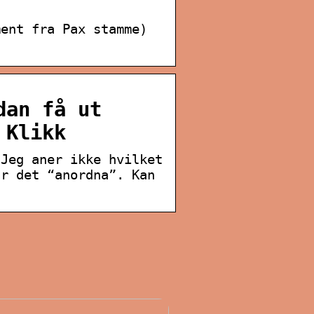
ment fra Pax stamme)
dan få ut
 Klikk
 Jeg aner ikke hvilket
år det “anordna”. Kan