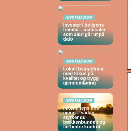
INFORMASJON
Invester i boligens
fremtid – materialer
som aldri går ut på
dato
INFORMASJON
Lokalt byggefirma
med fokus på
kvalitet og trygg
gjennomføring
INFORMASJON
Inkontinens hos
menn – sådan
styrker du
bækkenbunden og
får bedre kontrol