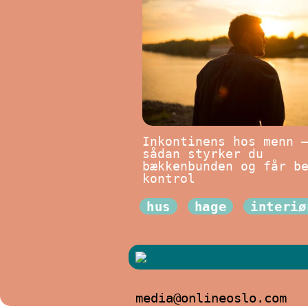
Inkontinens hos menn 
sådan styrker du
bækkenbunden og får b
kontrol
hus
hage
interiø
media@onlineoslo.com