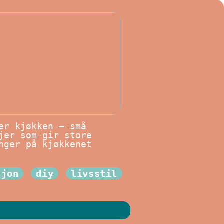
er kjøkken – små
jer som gir store
nger på kjøkkenet
sjon
diy
livsstil