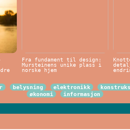
–
Fra fundament til design:
Knott
Mursteinens unike plass i
detal
edre
norske hjem
endri
r
belysning
elektronikk
konstruk
økonomi
informasjon