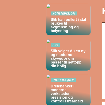
KONSTRUKSJON
Slik kan pullert i stål
brukes til
avgrensning og
belysning
HUS
Slik velger du en ny
og moderne
skyvedør om
passer til nettopp
din bolig
INFORMASJON
Dreiebenker i
moderne
verksteder –
presisjon og
kontroll i trearbeid