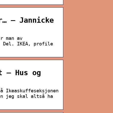
r… – Jannicke
ar man av
? Del. IKEA, profile
t – Hus og
på Ikeaskuffeseksjonen
en jeg skal altså ha