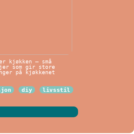
er kjøkken – små
jer som gir store
nger på kjøkkenet
sjon
diy
livsstil