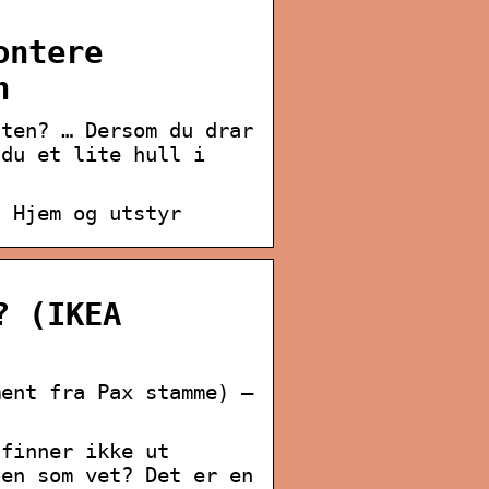
ontere
n
nten? … Dersom du drar
 du et lite hull i
? Hjem og utstyr
? (IKEA
ment fra Pax stamme) –
 finner ikke ut
oen som vet? Det er en