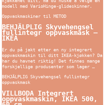
kjøkkenet ditt, må du huske å velge en
modell med VarioHinge-glideskinner.
Oppvaskmaskiner til METOD
BEHJÄLPLIG Skyvehengsel
fullintegr oppvaskmask –
IKEA
Er du på jakt etter en ny integrert
oppvaskmaskin til ditt IKEA-kjøkken? Da
har du havnet riktig! Det finnes mange
forskjellige produsenter som lager …
BEHJÄLPLIG Skyvehengsel fullintegr
oppvaskmask
VILLBODA Integrert
oppvaskmaskin, IKEA 500,
60 cm