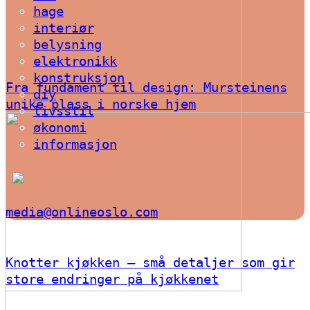
hage
interiør
belysning
elektronikk
konstruksjon
Fra fundament til design: Mursteinens
diy
unike plass i norske hjem
livsstil
økonomi
informasjon
media@onlineoslo.com
Knotter kjøkken – små detaljer som gir
store endringer på kjøkkenet