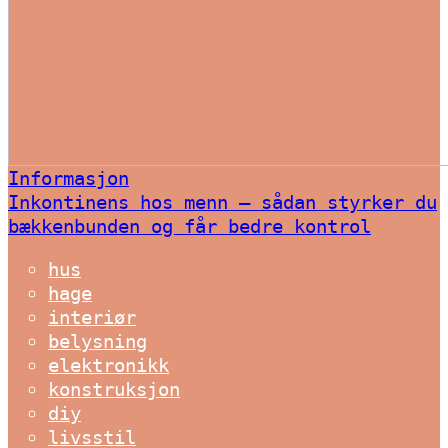
Informasjon
Inkontinens hos menn – sådan styrker du
bækkenbunden og får bedre kontrol
hus
hage
interiør
belysning
elektronikk
konstruksjon
diy
livsstil