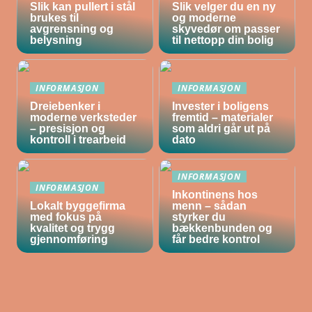
Slik kan pullert i stål
Slik velger du en ny
brukes til
og moderne
avgrensning og
skyvedør om passer
belysning
til nettopp din bolig
INFORMASJON
INFORMASJON
Dreiebenker i
Invester i boligens
moderne verksteder
fremtid – materialer
– presisjon og
som aldri går ut på
kontroll i trearbeid
dato
INFORMASJON
INFORMASJON
Inkontinens hos
Lokalt byggefirma
menn – sådan
med fokus på
styrker du
kvalitet og trygg
bækkenbunden og
gjennomføring
får bedre kontrol