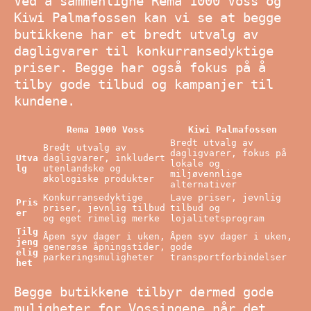
Ved å sammenligne Rema 1000 Voss og
Kiwi Palmafossen kan vi se at begge
butikkene har et bredt utvalg av
dagligvarer til konkurransedyktige
priser. Begge har også fokus på å
tilby gode tilbud og kampanjer til
kundene.
Rema 1000 Voss
Kiwi Palmafossen
Bredt utvalg av
Bredt utvalg av
dagligvarer, fokus på
Utva
dagligvarer, inkludert
lokale og
lg
utenlandske og
miljøvennlige
økologiske produkter
alternativer
Konkurransedyktige
Lave priser, jevnlig
Pris
priser, jevnlig tilbud
tilbud og
er
og eget rimelig merke
lojalitetsprogram
Tilg
Åpen syv dager i uken,
Åpen syv dager i uken,
jeng
generøse åpningstider,
gode
elig
parkeringsmuligheter
transportforbindelser
het
Begge butikkene tilbyr dermed gode
muligheter for Vossingene når det