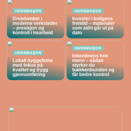
INFORMASJON
INFORMASJON
Dreiebenker i
Invester i boligens
moderne verksteder
fremtid – materialer
– presisjon og
som aldri går ut på
kontroll i trearbeid
dato
INFORMASJON
INFORMASJON
Inkontinens hos
Lokalt byggefirma
menn – sådan
med fokus på
styrker du
kvalitet og trygg
bækkenbunden og
gjennomføring
får bedre kontrol