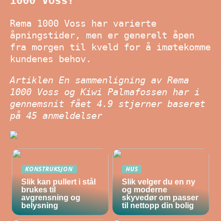
1000 Voss?
Rema 1000 Voss har varierte
åpningstider, men er generelt åpen
fra morgen til kveld for å imøtekomme
kundenes behov.
Artiklen En sammenligning av Rema
1000 Voss og Kiwi Palmafossen har i
gennemsnit fået
4.9
stjerner baseret
på
45
anmeldelser
KONSTRUKSJON
HUS
Slik kan pullert i stål
Slik velger du en ny
brukes til
og moderne
avgrensning og
skyvedør om passer
belysning
til nettopp din bolig