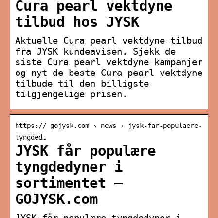
Cura pearl vektdyne
tilbud hos JYSK
Aktuelle Cura pearl vektdyne tilbud
fra JYSK kundeavisen. Sjekk de
siste Cura pearl vektdyne kampanjer
og nyt de beste Cura pearl vektdyne
tilbude til den billigste
tilgjengelige prisen.
https:// gojysk.com › news › jysk-far-populaere-
tyngded…
JYSK får populære
tyngdedyner i
sortimentet –
GOJYSK.com
JYSK får populære tyngdedyner i