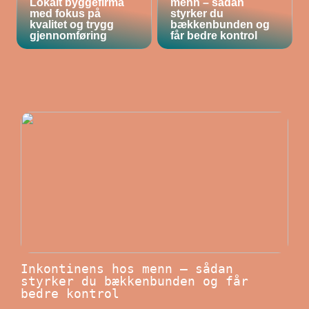
Lokalt byggefirma
menn – sådan
med fokus på
styrker du
kvalitet og trygg
bækkenbunden og
gjennomføring
får bedre kontrol
Inkontinens hos menn – sådan
styrker du bækkenbunden og får
bedre kontrol