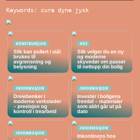
Keywords: cura dyne jysk
KONSTRUKSJON
HUS
Slik kan pullert i stål
Slik velger du en ny
brukes til
og moderne
avgrensning og
skyvedør om passer
belysning
til nettopp din bolig
INFORMASJON
INFORMASJON
Dreiebenker i
Invester i boligens
moderne verksteder
fremtid – materialer
– presisjon og
som aldri går ut på
kontroll i trearbeid
dato
INFORMASJON
INFORMASJON
Inkontinens hos