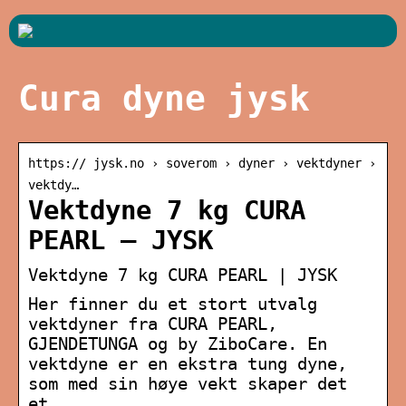
Cura dyne jysk
https:// jysk.no › soverom › dyner › vektdyner ›
vektdy…
Vektdyne 7 kg CURA
PEARL – JYSK
Vektdyne 7 kg CURA PEARL | JYSK
Her finner du et stort utvalg
vektdyner fra CURA PEARL,
GJENDETUNGA og by ZiboCare. En
vektdyne er en ekstra tung dyne,
som med sin høye vekt skaper det
et …