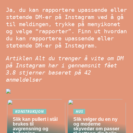
Ja, du kan rapportere upassende eller
støtende DM-er på Instagram ved å gå
til meldingen, trykke på menyikonet
og velge “rapporter”. Finn ut hvordan
du kan rapportere upassende eller
støtende DM-er på Instagram.
Artiklen Alt du trenger å vite om DM
på Instagram har i gennemsnit fået
3.8
stjerner baseret på
42
anmeldelser
KONSTRUKSJON
HUS
Slik kan pullert i stål
Slik velger du en ny
brukes til
og moderne
avgrensning og
skyvedør om passer