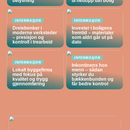
belysning
til nettopp din bolig
INFORMASJON
INFORMASJON
Dreiebenker i
Invester i boligens
moderne verksteder
fremtid – materialer
– presisjon og
som aldri går ut på
kontroll i trearbeid
dato
INFORMASJON
INFORMASJON
Inkontinens hos
Lokalt byggefirma
menn – sådan
med fokus på
styrker du
kvalitet og trygg
bækkenbunden og
gjennomføring
får bedre kontrol